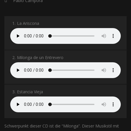
Pablo Cámpora
1.
La Ariscona
2.
Milonga de un Entrevero
3.
Estancia Vieja
Schwerpunkt dieser CD ist die “Milonga”. Dieser Musikstil mit