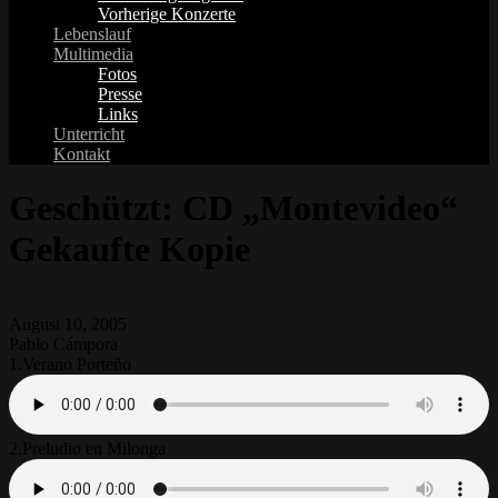
Vorherige Konzerte
Lebenslauf
Multimedia
Fotos
Presse
Links
Unterricht
Kontakt
Geschützt: CD „Montevideo“
Gekaufte Kopie
August 10, 2005
Pablo Cámpora
1.
Verano Porteño
2.
Preludio en Milonga