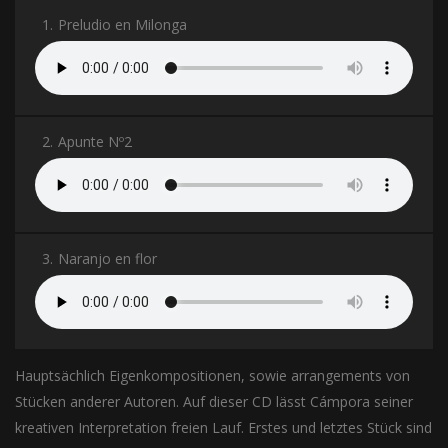
1.
Preludio en Milonga
2.
Apunte Nº2
3.
Naranjo en flor
Hauptsächlich Eigenkompositionen, sowie arrangements von
Stücken anderer Autoren. Auf dieser CD lässt Cámpora seiner
kreativen Interpretation freien Lauf. Erstes und letztes Stück sind