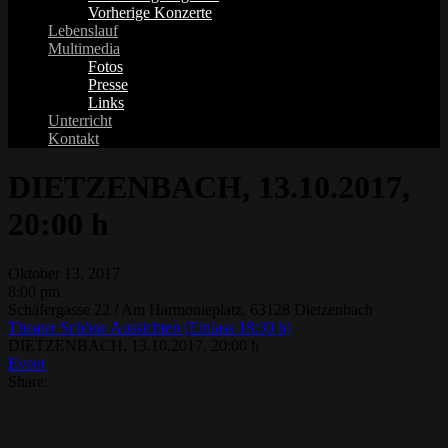
Vorherige Konzerte
Lebenslauf
Multimedia
Fotos
Presse
Links
Unterricht
Kontakt
DIETZENBACH, 13.10.2017,
20:00 h
Oktober 13, 2017
8:00 pm
Schäfergasse 22 / Am Harmonieplatz, 63128 Dietzenbach
Theater Schöne Aussichten (Einlass 18:30 h)
DIETZENBACH, 13.10.2017, 20:00 h
Event
Share: